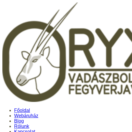
Főoldal
Webáruház
Blog
Rólunk
Kapcsolat