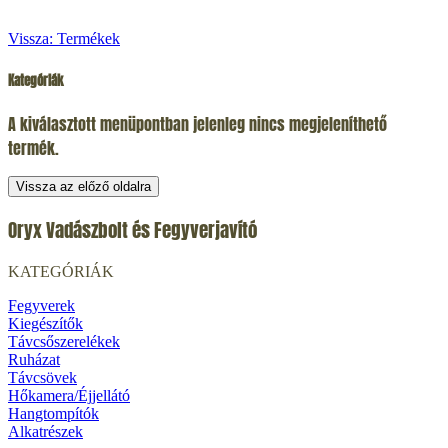
Vissza: Termékek
Kategóriák
A kiválasztott menüpontban jelenleg nincs megjeleníthető
termék.
Vissza az előző oldalra
Oryx Vadászbolt és Fegyverjavító
KATEGÓRIÁK
Fegyverek
Kiegészítők
Távcsőszerelékek
Ruházat
Távcsövek
Hőkamera/Éjjellátó
Hangtompítók
Alkatrészek