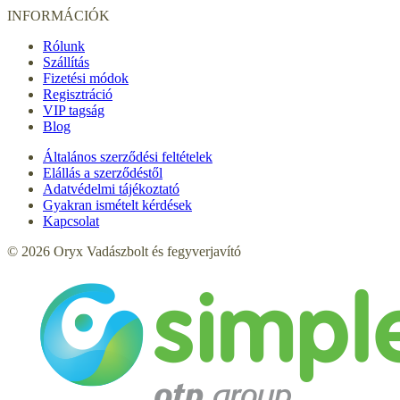
INFORMÁCIÓK
Rólunk
Szállítás
Fizetési módok
Regisztráció
VIP tagság
Blog
Általános szerződési feltételek
Elállás a szerződéstől
Adatvédelmi tájékoztató
Gyakran ismételt kérdések
Kapcsolat
© 2026 Oryx Vadászbolt és fegyverjavító