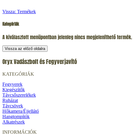
Vissza: Termékek
Kategóriák
A kiválasztott menüpontban jelenleg nincs megjeleníthető termék.
Vissza az előző oldalra
Oryx Vadászbolt és Fegyverjavító
KATEGÓRIÁK
Fegyverek
Kiegészítők
Távcsőszerelékek
Ruházat
Távcsövek
Hőkamera/Éjjellátó
Hangtompítók
Alkatrészek
INFORMÁCIÓK