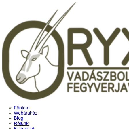
Főoldal
Webáruház
Blog
Rólunk
Kapcsolat