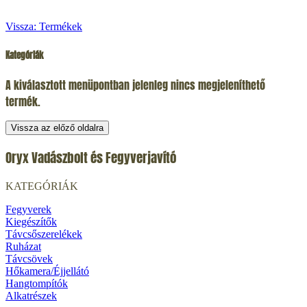
Vissza: Termékek
Kategóriák
A kiválasztott menüpontban jelenleg nincs megjeleníthető
termék.
Vissza az előző oldalra
Oryx Vadászbolt és Fegyverjavító
KATEGÓRIÁK
Fegyverek
Kiegészítők
Távcsőszerelékek
Ruházat
Távcsövek
Hőkamera/Éjjellátó
Hangtompítók
Alkatrészek