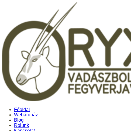
Főoldal
Webáruház
Blog
Rólunk
Kapcsolat