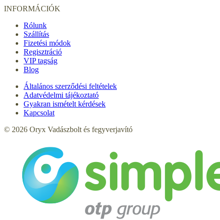
INFORMÁCIÓK
Rólunk
Szállítás
Fizetési módok
Regisztráció
VIP tagság
Blog
Általános szerződési feltételek
Adatvédelmi tájékoztató
Gyakran ismételt kérdések
Kapcsolat
© 2026 Oryx Vadászbolt és fegyverjavító