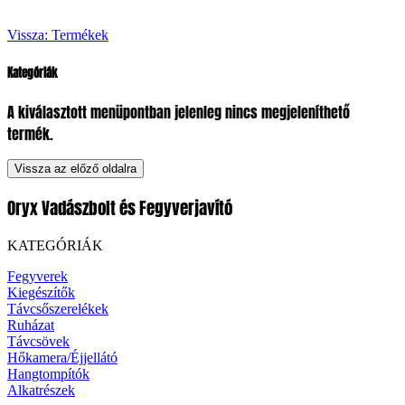
Vissza: Termékek
Kategóriák
A kiválasztott menüpontban jelenleg nincs megjeleníthető
termék.
Vissza az előző oldalra
Oryx Vadászbolt és Fegyverjavító
KATEGÓRIÁK
Fegyverek
Kiegészítők
Távcsőszerelékek
Ruházat
Távcsövek
Hőkamera/Éjjellátó
Hangtompítók
Alkatrészek