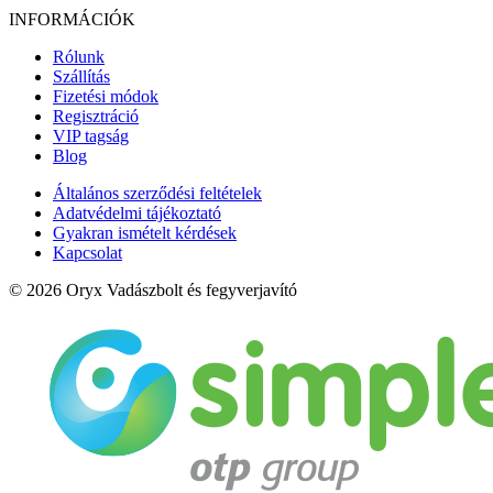
INFORMÁCIÓK
Rólunk
Szállítás
Fizetési módok
Regisztráció
VIP tagság
Blog
Általános szerződési feltételek
Adatvédelmi tájékoztató
Gyakran ismételt kérdések
Kapcsolat
© 2026 Oryx Vadászbolt és fegyverjavító