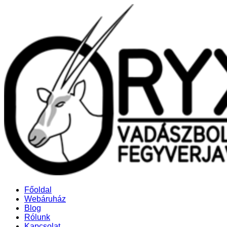
Főoldal
Webáruház
Blog
Rólunk
Kapcsolat