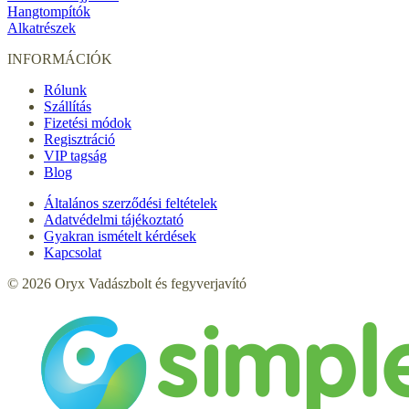
Hangtompítók
Alkatrészek
INFORMÁCIÓK
Rólunk
Szállítás
Fizetési módok
Regisztráció
VIP tagság
Blog
Általános szerződési feltételek
Adatvédelmi tájékoztató
Gyakran ismételt kérdések
Kapcsolat
© 2026 Oryx Vadászbolt és fegyverjavító