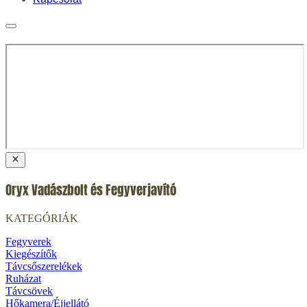
Oryx Vadászbolt és Fegyverjavító
KATEGÓRIÁK
Fegyverek
Kiegészítők
Távcsőszerelékek
Ruházat
Távcsövek
Hőkamera/Éjjellátó