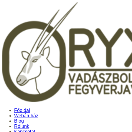
Főoldal
Webáruház
Blog
Rólunk
Kapcsolat