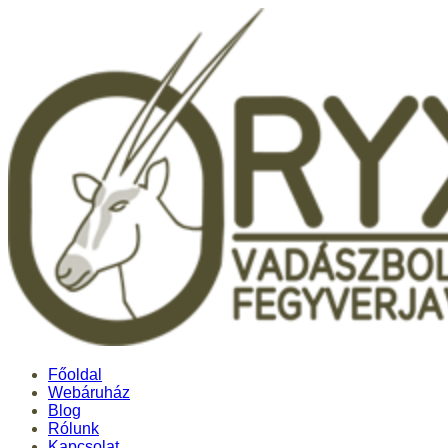
Főoldal
Webáruház
Blog
Rólunk
Kapcsolat