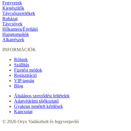
Fegyverek
Kiegészítők
Távcsőszerelékek
Ruházat
Távcsövek
Hőkamera/Éjjellátó
Hangtompítók
Alkatrészek
INFORMÁCIÓK
Rólunk
Szállítás
Fizetési módok
Regisztráció
VIP tagság
Blog
Általános szerződési feltételek
Adatvédelmi tájékoztató
Gyakran ismételt kérdések
Kapcsolat
© 2026 Oryx Vadászbolt és fegyverjavító