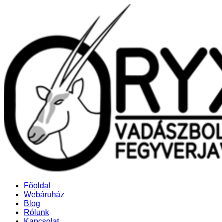
Főoldal
Webáruház
Blog
Rólunk
Kapcsolat