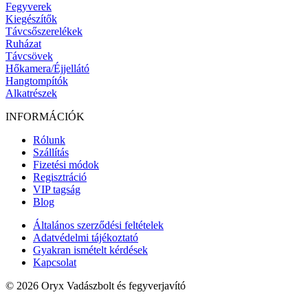
Fegyverek
Kiegészítők
Távcsőszerelékek
Ruházat
Távcsövek
Hőkamera/Éjjellátó
Hangtompítók
Alkatrészek
INFORMÁCIÓK
Rólunk
Szállítás
Fizetési módok
Regisztráció
VIP tagság
Blog
Általános szerződési feltételek
Adatvédelmi tájékoztató
Gyakran ismételt kérdések
Kapcsolat
© 2026 Oryx Vadászbolt és fegyverjavító