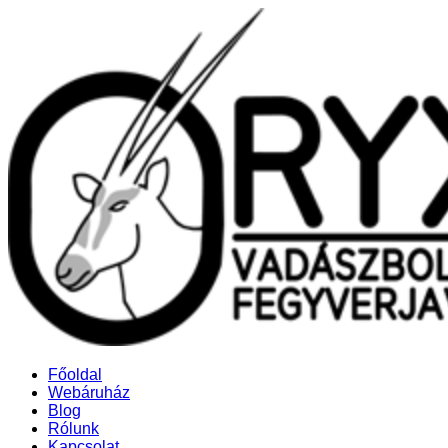
Főoldal
Webáruház
Blog
Rólunk
Kapcsolat