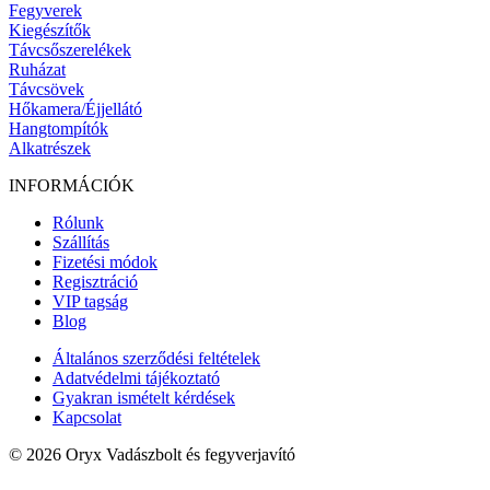
Fegyverek
Kiegészítők
Távcsőszerelékek
Ruházat
Távcsövek
Hőkamera/Éjjellátó
Hangtompítók
Alkatrészek
INFORMÁCIÓK
Rólunk
Szállítás
Fizetési módok
Regisztráció
VIP tagság
Blog
Általános szerződési feltételek
Adatvédelmi tájékoztató
Gyakran ismételt kérdések
Kapcsolat
© 2026 Oryx Vadászbolt és fegyverjavító