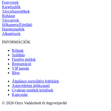
Fegyverek
Kiegészítők
Távcsőszerelékek
Ruházat
Távcsövek
Hőkamera/Éjjellátó
Hangtompítók
Alkatrészek
INFORMÁCIÓK
Rólunk
Szállítás
Fizetési módok
Regisztráció
VIP tagság
Blog
Általános szerződési feltételek
Adatvédelmi tájékoztató
Gyakran ismételt kérdések
Kapcsolat
© 2026 Oryx Vadászbolt és fegyverjavító