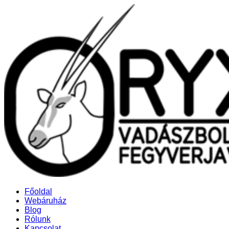
Főoldal
Webáruház
Blog
Rólunk
Kapcsolat