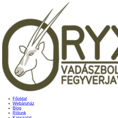
Főoldal
Webáruház
Blog
Rólunk
Kapcsolat