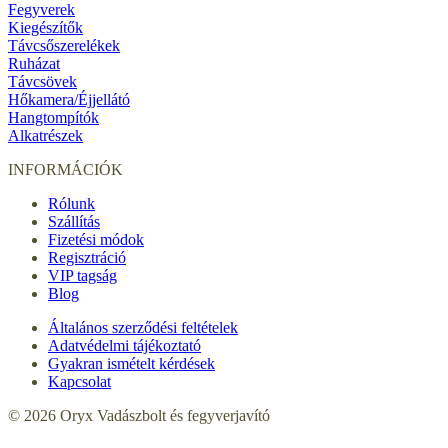
Fegyverek
Kiegészítők
Távcsőszerelékek
Ruházat
Távcsövek
Hőkamera/Éjjellátó
Hangtompítók
Alkatrészek
INFORMÁCIÓK
Rólunk
Szállítás
Fizetési módok
Regisztráció
VIP tagság
Blog
Általános szerződési feltételek
Adatvédelmi tájékoztató
Gyakran ismételt kérdések
Kapcsolat
© 2026 Oryx Vadászbolt és fegyverjavító