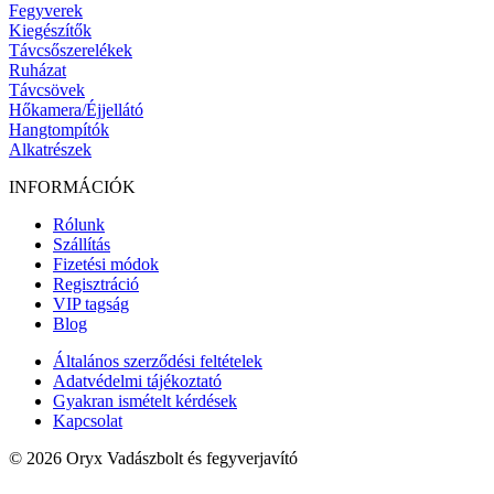
Fegyverek
Kiegészítők
Távcsőszerelékek
Ruházat
Távcsövek
Hőkamera/Éjjellátó
Hangtompítók
Alkatrészek
INFORMÁCIÓK
Rólunk
Szállítás
Fizetési módok
Regisztráció
VIP tagság
Blog
Általános szerződési feltételek
Adatvédelmi tájékoztató
Gyakran ismételt kérdések
Kapcsolat
© 2026 Oryx Vadászbolt és fegyverjavító