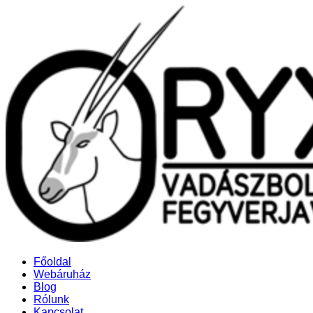
Főoldal
Webáruház
Blog
Rólunk
Kapcsolat